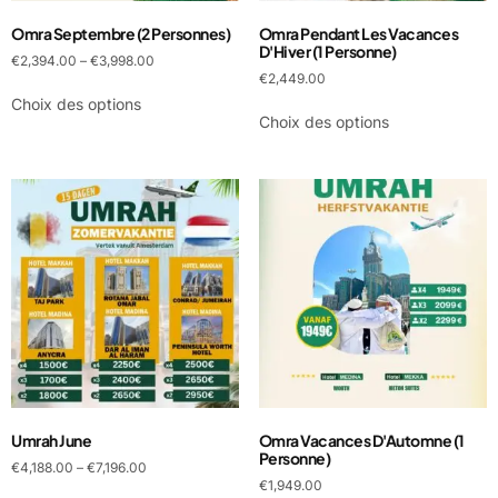
Omra Septembre (2 Personnes)
Omra Pendant Les Vacances
D'Hiver (1 Personne)
€
2,394.00
–
€
3,998.00
€
2,449.00
Choix des options
Choix des options
Umrah June
Omra Vacances D'Automne (1
Personne)
€
4,188.00
–
€
7,196.00
€
1,949.00