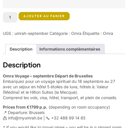
AJOUTER AU PANIER
UGS :
umrah-september
Catégorie :
Omra
Étiquette :
Omra
Description
Informations complémentaires
Description
Omra Voyage – septembre Départ de Bruxelles
Embarquez pour un voyage spirituel du 18 septembre au 27
avec un séjour en hôtel 5 étoiles de luxe, hôtels à: Valeur
(Médina) et le Hilton Suites (la Mecque).
Comprend les vols, visa, hôtel, transport, et plein de conseils.
Prices from €1799 p.p.
(depending on room occupancy)
📍 Departure: Brussels
📩
info@myumrah.be
| 📞 +32 488 99 14 85
* If you would like to travel alone – you will be in a shared room