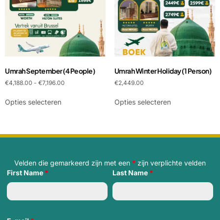
Umrah September (4 People)
Umrah Winter Holiday (1 Person)
€
4,188.00
-
€
7,196.00
€
2,449.00
Opties selecteren
Opties selecteren
Velden die gemarkeerd zijn met een
*
zijn verplichte velden
First Name
*
Last Name
*