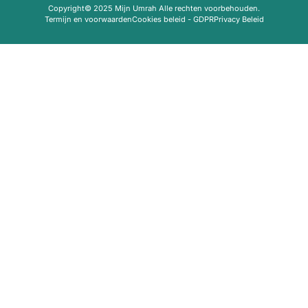
Copyright© 2025 Mijn Umrah Alle rechten voorbehouden.
Termijn en voorwaarden
Cookies beleid - GDPR
Privacy Beleid